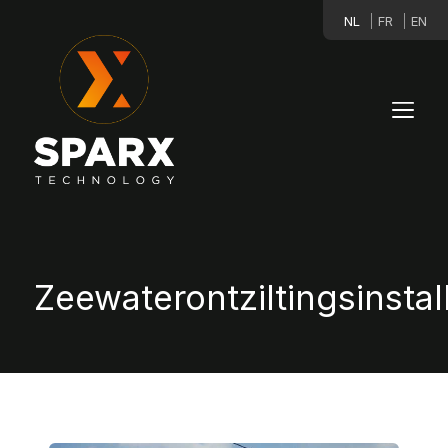
NL
FR
EN
Zeewaterontziltingsinstall